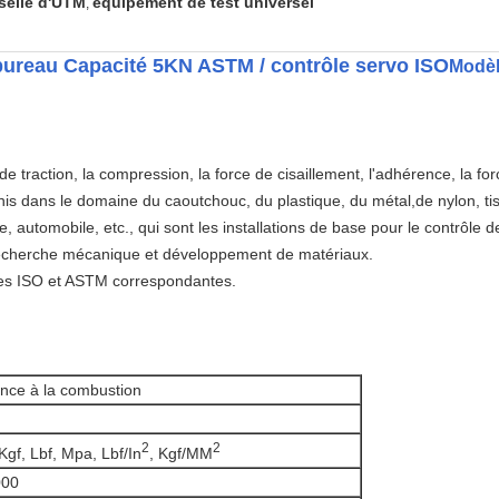
selle d'UTM
équipement de test universel
,
 bureau Capacité 5KN ASTM / contrôle servo ISO
Modèl
 traction, la compression, la force de cisaillement, l'adhérence, la forc
finis dans le domaine du caoutchouc, du plastique, du métal,de nylon, ti
e, automobile, etc., qui sont les installations de base pour le contrôle de
, recherche mécanique et développement de matériaux.
es ISO et ASTM correspondantes.
nce à la combustion
2
2
Kgf, Lbf, Mpa, Lbf/In
, Kgf/MM
000