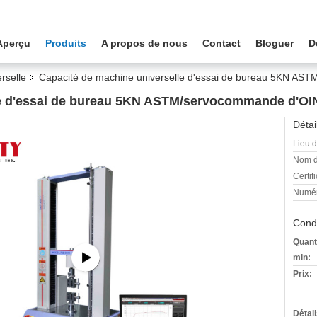
Aperçu
Produits
A propos de nous
Contact
Bloguer
D
rselle
Capacité de machine universelle d'essai de bureau 5KN AS
le d'essai de bureau 5KN ASTM/servocommande d'OI
Détai
Lieu d
Nom d
Certifi
Numér
Condi
Quant
min:
Prix:
Détai