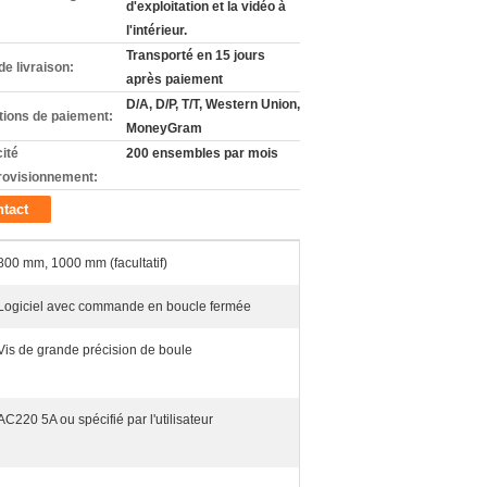
d'exploitation et la vidéo à
l'intérieur.
Transporté en 15 jours
de livraison:
après paiement
D/A, D/P, T/T, Western Union,
tions de paiement:
MoneyGram
ité
200 ensembles par mois
rovisionnement:
tact
800 mm, 1000 mm (facultatif)
Logiciel avec commande en boucle fermée
Vis de grande précision de boule
AC220 5A ou spécifié par l'utilisateur