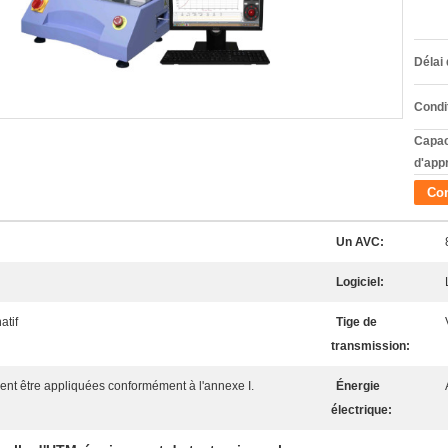
Délai 
Condi
Capac
d'app
Con
Un AVC:
Logiciel:
atif
Tige de
transmission:
ent être appliquées conformément à l'annexe I.
Énergie
électrique: