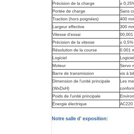
Précision de la charge
± 0,25
Portée de charge
Sans c
Traction (hors poignées)
400 m
Largeur effective
300 m
Vitesse d'essai
00,001
Précision de la vitesse
± 0,5%
Résolution de la course
0.001
Logiciel
Logici
Moteur
Servo m
Barre de transmission
vis à b
Dimension de l'unité principale
Les mes
(WxDxH)
conform
Poids de l'unité principale
Environ
Énergie électrique
AC220 5
Notre salle d' exposition: