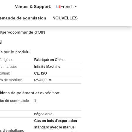
Ventes & Support:
French
emande de soumission
NOUVELLES
TM/servocommande d'OIN
N
ls sur le produit:
'origine:
Fabriqué en Chine
e marque:
Infinity Machine
cation:
CE, ISO
o de modèle:
RS-8000M
tions de paiement et expédition:
ité de commande
1
négociable
Cas en bois d'exportation
standard avec le manuel
ls d'emballage: