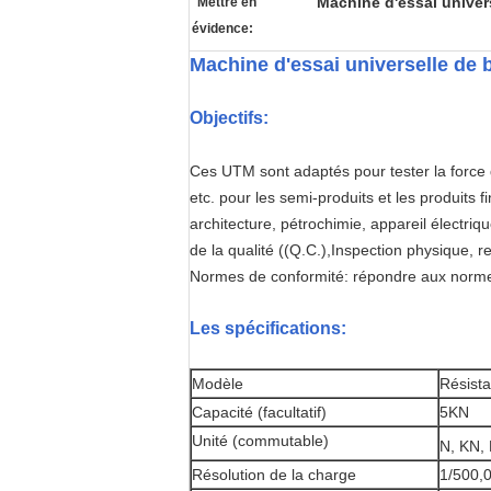
Machine d'essai univer
Mettre en
évidence:
Machine d'essai universelle de
Objectifs:
Ces UTM sont adaptés pour tester la force de
etc. pour les semi-produits et les produits 
architecture, pétrochimie, appareil électriqu
de la qualité ((Q.C.),Inspection physique
Normes de conformité: répondre aux norm
Les spécifications:
Modèle
Résista
Capacité (facultatif)
5KN
Unité (commutable)
N, KN, 
Résolution de la charge
1/500,