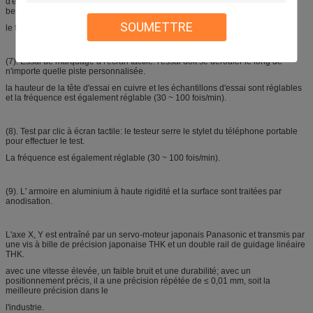
d'essai (telle que le test de précision et le test de linéarité) pour le test, pas
besoin d'éditer chaque
SOUMETTRE
le temps;
(7). Essai de marquage à l'écran tactile: l'essai doit se dérouler le long de
n'importe quelle piste personnalisée.
la hauteur de la tête d'essai en cuivre et les échantillons d'essai sont réglables
et la fréquence est également réglable (30 ~ 100 fois/min).
(8). Test par clic à écran tactile: le testeur serre le stylet du téléphone portable
pour effectuer le test.
La fréquence est également réglable (30 ~ 100 fois/min).
(9). L' armoire en aluminium à haute rigidité et la surface sont traitées par
anodisation.
L'axe X, Y est entraîné par un servo-moteur japonais Panasonic et transmis par
une vis à bille de précision japonaise THK et un double rail de guidage linéaire
THK.
avec une vitesse élevée, un faible bruit et une durabilité; avec un
positionnement précis, il a une précision répétée de ≤ 0,01 mm, soit la
meilleure précision dans le
l'industrie.