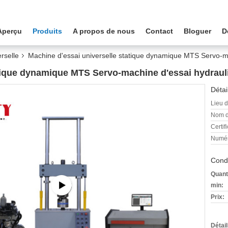
Aperçu
Produits
A propos de nous
Contact
Bloguer
D
rselle
Machine d'essai universelle statique dynamique MTS Servo-m
atique dynamique MTS Servo-machine d'essai hydraul
Détai
Lieu d
Nom d
Certifi
Numér
Condi
Quant
min:
Prix:
Détai