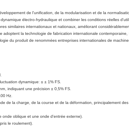
veloppement de l'unification, de la modularisation et de la normalisati
dynamique électro-hydraulique et combiner les conditions réelles d'utili
s similaires internationaux et nationaux, améliorant considérablement l
e adoptent la technologie de fabrication internationale contemporain
ologie du produit de renommées entreprises internationales de machine
.
fluctuation dynamique: ≤ ± 1% FS.
mm, indiquant une précision ± 0,5% FS.
100 Hz.
e la charge, de la course et de la déformation,
principalement des
e onde oblique et une onde d'entrée externe).
ris le roulement).