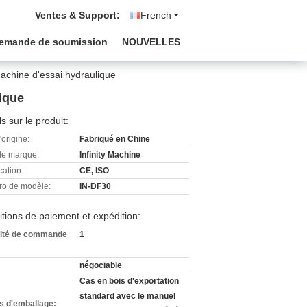
Ventes & Support:
French
emande de soumission
NOUVELLES
achine d'essai hydraulique
ique
ls sur le produit:
'origine:
Fabriqué en Chine
e marque:
Infinity Machine
cation:
CE, ISO
o de modèle:
IN-DF30
tions de paiement et expédition:
ité de commande
1
négociable
Cas en bois d'exportation
standard avec le manuel
ls d'emballage: