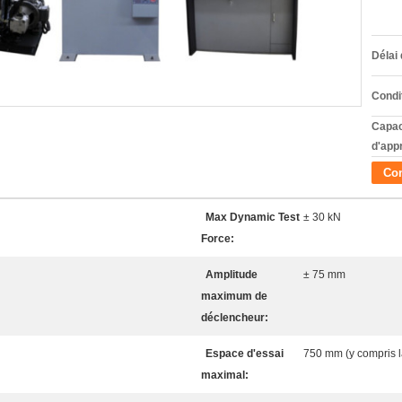
Délai 
Condi
Capac
d'app
Con
Max Dynamic Test
± 30 kN
Force:
Amplitude
± 75 mm
maximum de
déclencheur:
Espace d'essai
750 mm (y compris l
maximal: