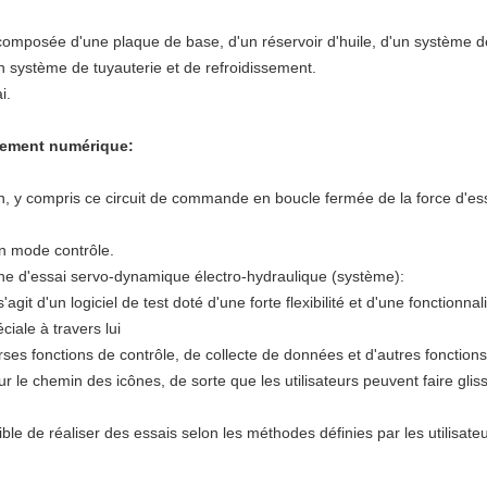
composée d'une plaque de base, d'un réservoir d'huile, d'un système 
un système de tuyauterie et de refroidissement.
i.
èrement numérique:
, y compris ce circuit de commande en boucle fermée de la force d'ess
n mode contrôle.
ne d'essai servo-dynamique électro-hydraulique (système):
 s'agit d'un logiciel de test doté d'une forte flexibilité et d'une fonctionn
iale à travers lui
erses fonctions de contrôle, de collecte de données et d'autres fonction
r le chemin des icônes, de sorte que les utilisateurs peuvent faire glis
ible de réaliser des essais selon les méthodes définies par les utilisateu