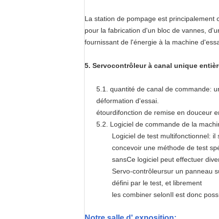
La station de pompage est principalement 
pour la fabrication d'un bloc de vannes, d'
fournissant de l'énergie à la machine d'essa
5. Servocontrôleur à canal unique enti
5.1. quantité de canal de commande: un
déformation d'essai.
étourdi
fonction de remise en douceur
e
5.2. Logiciel de commande de la machi
Logiciel de test multifonctionnel: il
concevoir une méthode de test spéc
sans
Ce logiciel peut effectuer div
Servo-contrôleur
sur un panneau su
défini par le test, et librement
les combiner selon
Il est donc poss
Notre salle d' exposition: