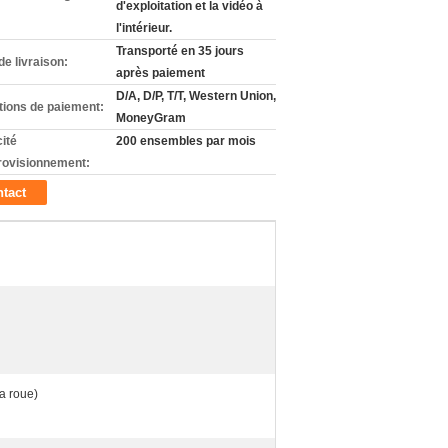
d'exploitation et la vidéo à
l'intérieur.
Transporté en 35 jours
de livraison:
après paiement
D/A, D/P, T/T, Western Union,
tions de paiement:
MoneyGram
ité
200 ensembles par mois
rovisionnement:
tact
a roue)