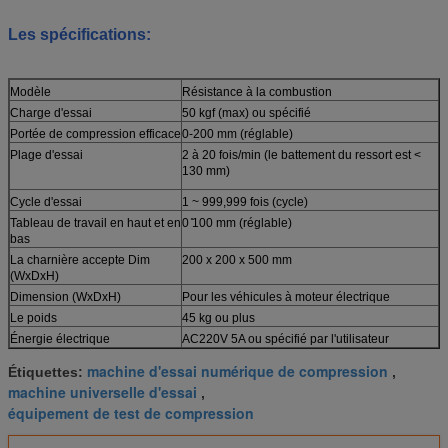
Les spécifications:
Modèle
Résistance à la combustion
Charge d'essai
50 kgf (max) ou spécifié
Portée de compression efficace
0-200 mm (réglable)
Plage d'essai
2 à 20 fois/min (le battement du ressort est <
130 mm)
Cycle d'essai
1 ~ 999,999 fois (cycle)
Tableau de travail en haut et en
0 ̊100 mm (réglable)
bas
La charnière accepte Dim
200 x 200 x 500 mm
(WxDxH)
Dimension (WxDxH)
Pour les véhicules à moteur électrique
Le poids
45 kg ou plus
Énergie électrique
AC220V 5A ou spécifié par l'utilisateur
machine d'essai numérique de compression
Étiquettes:
,
machine universelle d'essai
,
équipement de test de compression