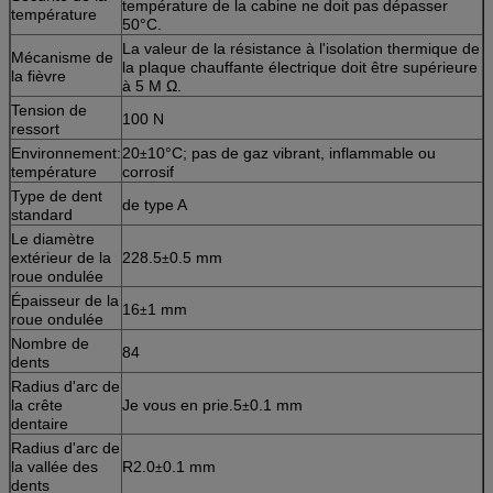
température de la cabine ne doit pas dépasser
température
50°C.
La valeur de la résistance à l'isolation thermique de
Mécanisme de
la plaque chauffante électrique doit être supérieure
la fièvre
à 5 M Ω.
Tension de
100 N
ressort
Environnement:
20
10°C; pas de gaz vibrant, inflammable ou
±
température
corrosif
Type de dent
de type A
standard
Le diamètre
extérieur de la
228.5
0.5 mm
±
roue ondulée
Épaisseur de la
16
1 mm
±
roue ondulée
Nombre de
84
dents
Radius d'arc de
la crête
Je vous en prie.5
0.1 mm
±
dentaire
Radius d'arc de
la vallée des
R2.0
0.1 mm
±
dents