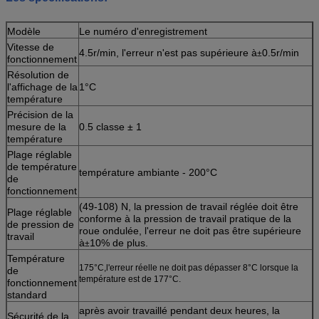
Modèle
Le numéro d'enregistrement
Vitesse de
4.5r/min, l'erreur n'est pas supérieure à
0.5r/min
±
fonctionnement
Résolution de
l'affichage de la
1°C
température
Précision de la
mesure de la
0.5 classe ± 1
température
Plage réglable
de température
température ambiante - 200°C
de
fonctionnement
(49-108) N, la pression de travail réglée doit être
Plage réglable
conforme à la pression de travail pratique de la
de pression de
roue ondulée, l'erreur ne doit pas être supérieure
travail
à
10% de plus.
±
Température
175°C,l'erreur réelle ne doit pas dépasser 8°C lorsque la
de
température est de 177°C.
fonctionnement
standard
après avoir travaillé pendant deux heures, la
Sécurité de la