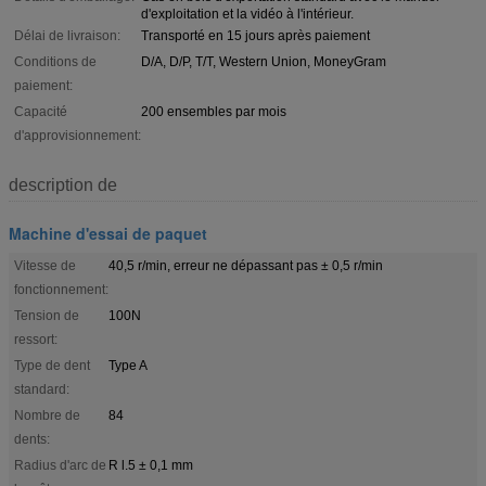
d'exploitation et la vidéo à l'intérieur.
Délai de livraison:
Transporté en 15 jours après paiement
Conditions de
D/A, D/P, T/T, Western Union, MoneyGram
paiement:
Capacité
200 ensembles par mois
d'approvisionnement:
description de
Machine d'essai de paquet
Vitesse de
40,5 r/min, erreur ne dépassant pas ± 0,5 r/min
fonctionnement:
Tension de
100N
ressort:
Type de dent
Type A
standard:
Nombre de
84
dents:
Radius d'arc de
R l.5 ± 0,1 mm