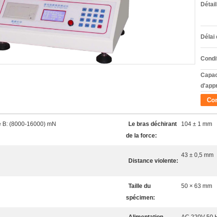
Détai
Délai 
Condi
Capac
d'app
Con
e B: (8000-16000) mN
Le bras déchirant
104 ± 1 mm
de la force:
43 ± 0,5 mm
Distance violente:
Taille du
50 × 63 mm
spécimen: