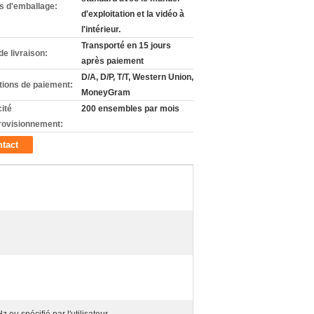
ls d'emballage:
d'exploitation et la vidéo à
l'intérieur.
Transporté en 15 jours
de livraison:
après paiement
D/A, D/P, T/T, Western Union,
tions de paiement:
MoneyGram
ité
200 ensembles par mois
rovisionnement:
tact