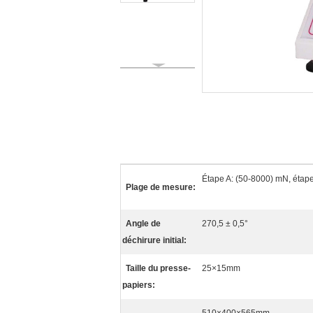
Étape A: (50-8000) mN, étap
Plage de mesure:
Angle de
270,5 ± 0,5°
déchirure initial:
Taille du presse-
25×15mm
papiers: