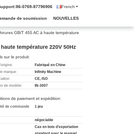
Support:
86-0769-87796906
French
emande de soumission
NOUVELLES
chirures GB/T 455 AC à haute température
à haute température 220V 50Hz
ls sur le produit:
'origine:
Fabriqué en Chine
e marque:
Infinity Machine
cation:
CE, ISO
o de modèle:
IN-3007
tions de paiement et expédition:
ité de commande
1 jeu
négociable
Cas en bois d'exportation
standard avec le manuel