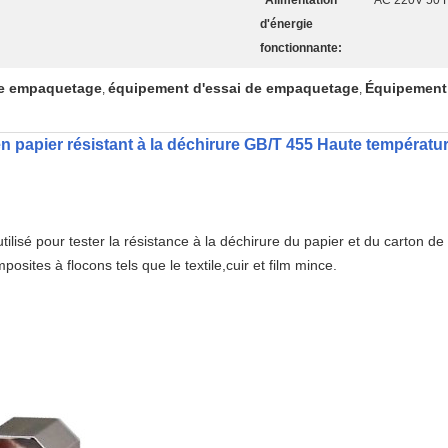
Alimentation
AC 220V 50 Hz
d'énergie
fonctionnante:
de empaquetage
équipement d'essai de empaquetage
Équipement 
,
,
n papier résistant à la déchirure GB/T 455 Haute températu
tilisé pour tester la résistance à la déchirure du papier et du carton de p
osites à flocons tels que le textile,cuir et film mince.