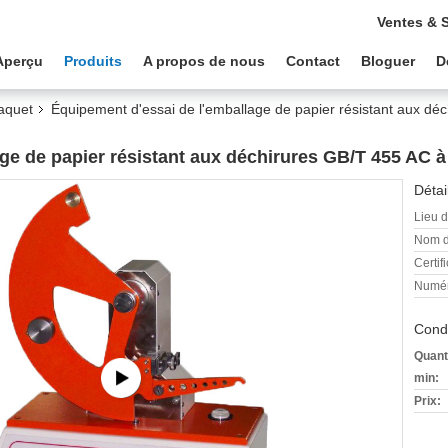
Ventes & 
Aperçu
Produits
A propos de nous
Contact
Bloguer
D
aquet
Équipement d'essai de l'emballage de papier résistant aux dé
ge de papier résistant aux déchirures GB/T 455 AC 
Détai
Lieu d
Nom d
Certifi
Numér
Condi
Quant
min:
Prix: