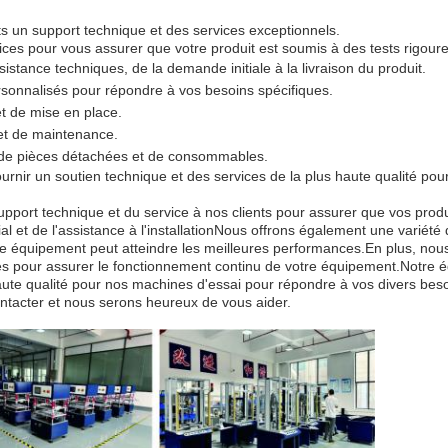
s un support technique et des services exceptionnels.
s pour vous assurer que votre produit est soumis à des tests rigoureu
istance techniques, de la demande initiale à la livraison du produit.
rsonnalisés pour répondre à vos besoins spécifiques.
et de mise en place.
et de maintenance.
e de pièces détachées et de consommables.
ournir un soutien technique et des services de la plus haute qualité po
upport technique et du service à nos clients pour assurer que vos produ
tial et de l'assistance à l'installationNous offrons également une varié
re équipement peut atteindre les meilleures performances.En plus, nou
 pour assurer le fonctionnement continu de votre équipement.Notre équ
haute qualité pour nos machines d'essai pour répondre à vos divers bes
ontacter et nous serons heureux de vous aider.