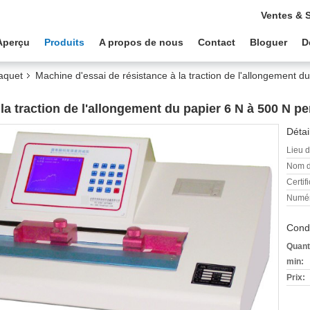
Ventes & 
Aperçu
Produits
A propos de nous
Contact
Bloguer
D
aquet
Machine d'essai de résistance à la traction de l'allongement d
 la traction de l'allongement du papier 6 N à 500 N 
Détai
Lieu d
Nom d
Certifi
Numér
Condi
Quant
min:
Prix: