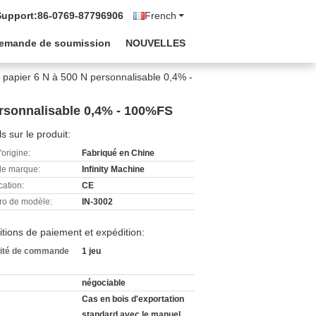
Support:
86-0769-87796906
French
emande de soumission
NOUVELLES
u papier 6 N à 500 N personnalisable 0,4% -
personnalisable 0,4% - 100%FS
ls sur le produit:
'origine:
Fabriqué en Chine
e marque:
Infinity Machine
cation:
CE
o de modèle:
IN-3002
tions de paiement et expédition:
ité de commande
1 jeu
négociable
Cas en bois d'exportation
standard avec le manuel