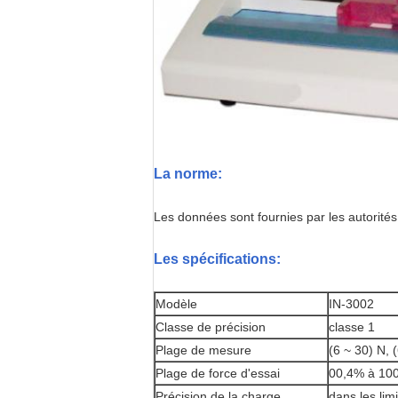
La norme:
Les données sont fournies par les autorité
Les spécifications:
Modèle
IN-3002
Classe de précision
classe 1
Plage de mesure
(6 ~ 30) N, 
Plage de force d'essai
00,4% à 10
Précision de la charge
dans les lim