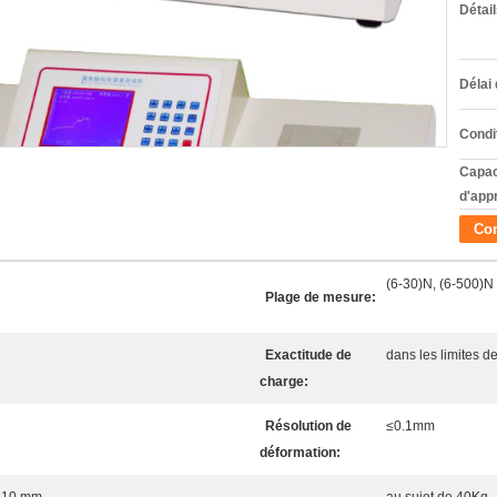
Détai
Délai 
Condi
Capac
d'app
Con
(6-30)N, (6-500)N
Plage de mesure:
Exactitude de
dans les limites d
charge:
Résolution de
≤0.1mm
déformation: