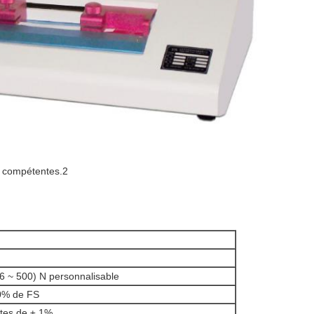
s compétentes.2
(6 ~ 500) N personnalisable
0% de FS
ites de ± 1%