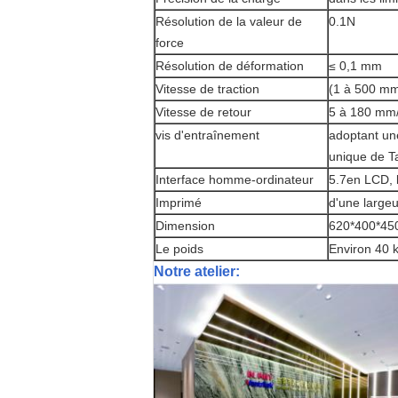
Résolution de la valeur de
0.1N
force
Résolution de déformation
≤ 0,1 mm
Vitesse de traction
(1 à 500 mm
Vitesse de retour
5 à 180 mm
vis d'entraînement
adoptant une
unique de T
Interface homme-ordinateur
5.7en LCD, l
Imprimé
d'une large
Dimension
620*400*4
Le poids
Environ 40 k
Notre atelier: