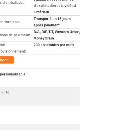
ls d'emballage:
d'exploitation et la vidéo à
l'intérieur.
Transporté en 15 jours
de livraison:
après paiement
D/A, D/P, T/T, Western Union,
tions de paiement:
MoneyGram
ité
200 ensembles par mois
rovisionnement:
tact
 personnalisable
e ± 1%