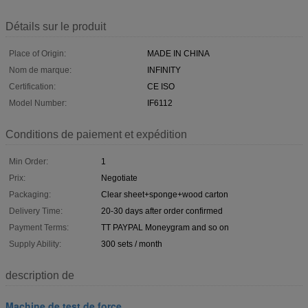
Détails sur le produit
Place of Origin:
MADE IN CHINA
Nom de marque:
INFINITY
Certification:
CE ISO
Model Number:
IF6112
Conditions de paiement et expédition
Min Order:
1
Prix:
Negotiate
Packaging:
Clear sheet+sponge+wood carton
Delivery Time:
20-30 days after order confirmed
Payment Terms:
TT PAYPAL Moneygram and so on
Supply Ability:
300 sets / month
description de
Machine de test de force