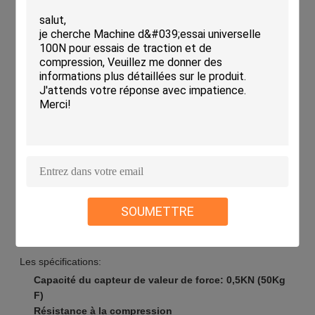
(kgf-temps)
Options de langue: Simplifié / Traditionnel / Anglais
Options d'unités: N, Lb, Gf, Kgf
Fonction de protection des valeurs de force ouvertes
Logique de gestion des méthodes de test claire
Vérification de la justesse des paramètres
Informations fournies sur les erreurs
Stockage de base de données locale pour un accès et
une requête faciles
Contenu d'en-tête personnalisable pour les rapports
(chinois et anglais)
Génération automatique de rapports
Options d'impression et d'exportation (Word, Excel,
SOUMETTRE
PDF)
Contrôle et essais indépendants de 2 groupes de
produits
Les spécifications:
Capacité du capteur de valeur de force: 0,5KN (50Kg
F)
Résistance à la compression