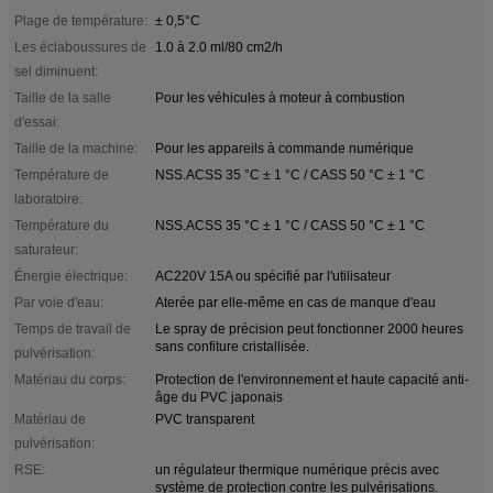
Plage de température:
± 0,5°C
Les éclaboussures de
1.0 à 2.0 ml/80 cm2/h
sel diminuent:
Taille de la salle
Pour les véhicules à moteur à combustion
d'essai:
Taille de la machine:
Pour les appareils à commande numérique
Température de
NSS.ACSS 35 °C ± 1 °C / CASS 50 °C ± 1 °C
laboratoire:
Température du
NSS.ACSS 35 °C ± 1 °C / CASS 50 °C ± 1 °C
saturateur:
Énergie électrique:
AC220V 15A ou spécifié par l'utilisateur
Par voie d'eau:
Aterée par elle-même en cas de manque d'eau
Temps de travail de
Le spray de précision peut fonctionner 2000 heures
sans confiture cristallisée.
pulvérisation:
Matériau du corps:
Protection de l'environnement et haute capacité anti-
âge du PVC japonais
Matériau de
PVC transparent
pulvérisation:
RSE:
un régulateur thermique numérique précis avec
système de protection contre les pulvérisations.