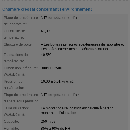
Chambre d'essai concernant l'environnement
Plage de température
NT2 température de l'air
de laboratoire:
Uniformité de
¥1,0°C
température:
Structure de boîte:
● Les boîtes intérieures et extérieures du laboratoire:
Les boîtes intérieures et extérieures du lab
Fluctuations de
±0.5℃
température:
Dimension intérieure:
900*600*500
WxHxD(mm):
Pression de
10,00 ± 0,01 kgf/cm2
pulvérisation:
Plage de température
NT2 température de l'air
du baril sous pression:
Taille du carton:
Le montant de l'allocation est calculé à partir du
montant de l'allocation
WxHxD(mm):
Capacité:
250 litres
Humidité:
85% à 98% de RH